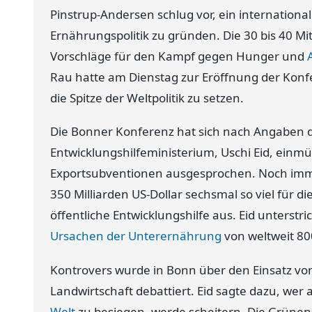
Pinstrup-Andersen schlug vor, ein internation
Ernährungspolitik zu gründen. Die 30 bis 40 Mi
Vorschläge für den Kampf gegen Hunger und
Rau hatte am Dienstag zur Eröffnung der Kon
die Spitze der Weltpolitik zu setzen.
Die Bonner Konferenz hat sich nach Angaben d
Entwicklungshilfeministerium, Uschi Eid, einmü
Exportsubventionen ausgesprochen. Noch immer
350 Milliarden US-Dollar sechsmal so viel für di
öffentliche Entwicklungshilfe aus. Eid unterstri
Ursachen der Unterernährung
von weltweit 8
Kontrovers wurde in Bonn über den Einsatz von
Landwirtschaft debattiert. Eid sagte dazu, wer 
Welt
zu besiegen, werde scheitern. Die Grünen-P