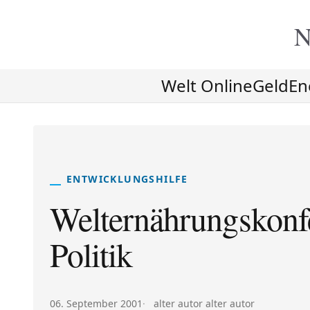
N
Welt Online
Geld
En
ENTWICKLUNGSHILFE
Welternährungskonfe
Politik
Veröffentlicht am:
Autor:
06. September 2001
alter autor alter autor