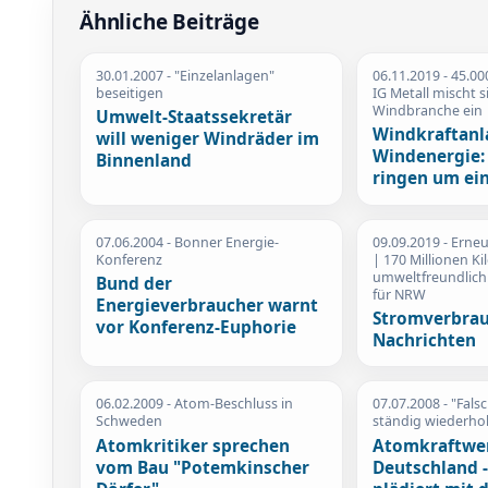
Ähnliche Beiträge
30.01.2007
- "Einzelanlagen"
06.11.2019
- 45.00
beseitigen
IG Metall mischt 
Windbranche ein
Umwelt-Staatssekretär
Windkraftanl
will weniger Windräder im
Windenergie: 
Binnenland
ringen um ei
07.06.2004
- Bonner Energie-
09.09.2019
- Erne
Konferenz
| 170 Millionen K
umweltfreundlich
Bund der
für NRW
Energieverbraucher warnt
Stromverbra
vor Konferenz-Euphorie
Nachrichten
06.02.2009
- Atom-Beschluss in
07.07.2008
- "Fal
Schweden
ständig wiederhol
Atomkritiker sprechen
Atomkraftwer
vom Bau "Potemkinscher
Deutschland -