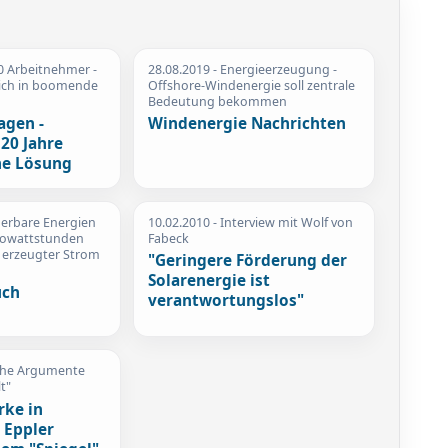
0 Arbeitnehmer -
28.08.2019
- Energieerzeugung -
sich in boomende
Offshore-Windenergie soll zentrale
Bedeutung bekommen
agen -
Windenergie Nachrichten
20 Jahre
ne Lösung
uerbare Energien
10.02.2010
- Interview mit Wolf von
ilowattstunden
Fabeck
 erzeugter Strom
"Geringere Förderung der
Solarenergie ist
uch
verantwortungslos"
sche Argumente
t"
ke in
 Eppler