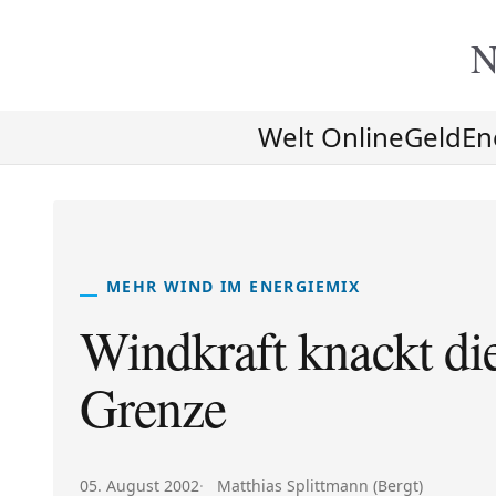
N
Welt Online
Geld
En
MEHR WIND IM ENERGIEMIX
Windkraft knackt di
Grenze
Veröffentlicht am:
Autor:
05. August 2002
Matthias Splittmann (Bergt)