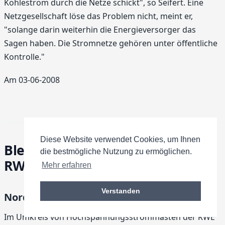
Kohlestrom durch die Netze schickt", so Seifert. Eine
Netzgesellschaft löse das Problem nicht, meint er,
"solange darin weiterhin die Energieversorger das
Sagen haben. Die Stromnetze gehören unter öffentliche
Kontrolle."
Am 03-06-2008
Diese Website verwendet Cookies, um Ihnen
Bleibelastungen im Umfeld von
die bestmögliche Nutzung zu ermöglichen.
RWE-Strommasten festgestellt
Mehr erfahren
Verstanden
Nordrhein-Westfalen
Im Umkreis von Hochspannungsstrommasten der RWE