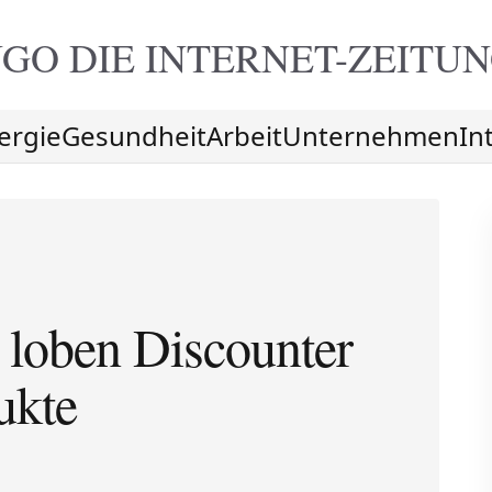
GO DIE
INTERNET-ZEITU
ergie
Gesundheit
Arbeit
Unternehmen
In
 loben Discounter
ukte