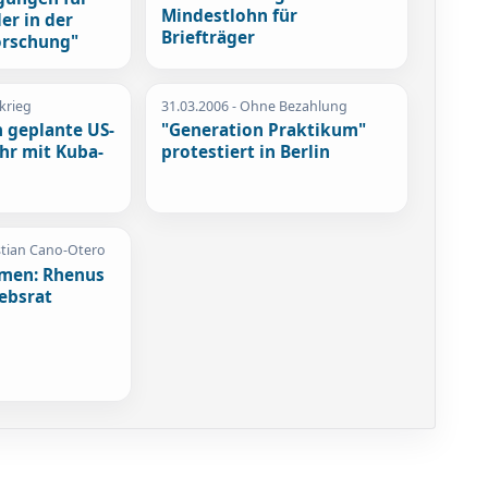
Mindestlohn für
er in der
Briefträger
orschung"
krieg
31.03.2006
- Ohne Bezahlung
h geplante US-
"Generation Praktikum"
r mit Kuba-
protestiert in Berlin
stian Cano-Otero
rmen: Rhenus
ebsrat