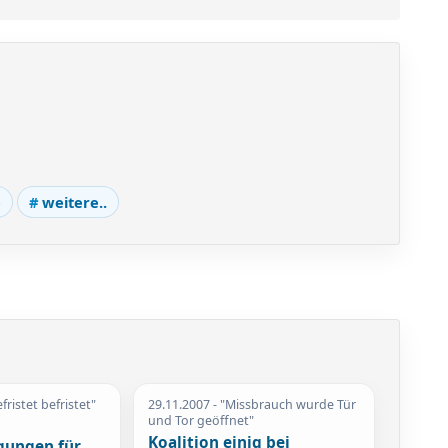
e
weitere..
fristet befristet"
29.11.2007
- "Missbrauch wurde Tür
und Tor geöffnet"
Koalition einig bei
gungen für