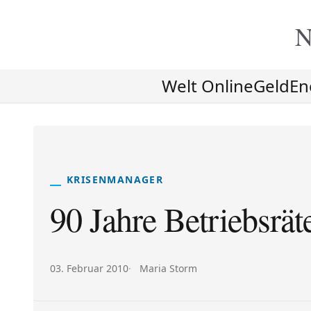
N
Welt Online
Geld
En
KRISENMANAGER
90 Jahre Betriebsrät
Veröffentlicht am:
Autor:
03. Februar 2010
Maria Storm