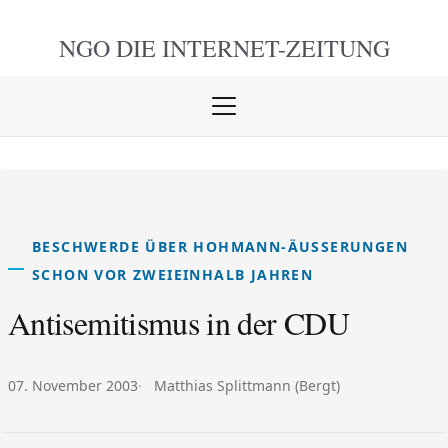
NGO DIE
INTERNET-ZEITUNG
Menü
öffnen
schlie
BESCHWERDE ÜBER HOHMANN-ÄUSSERUNGEN S
CHON VOR ZWEIEINHALB JAHREN
Antisemitismus in der CDU
Veröffentlicht am:
Autor:
07. November 2003
Matthias Splittmann (Bergt)