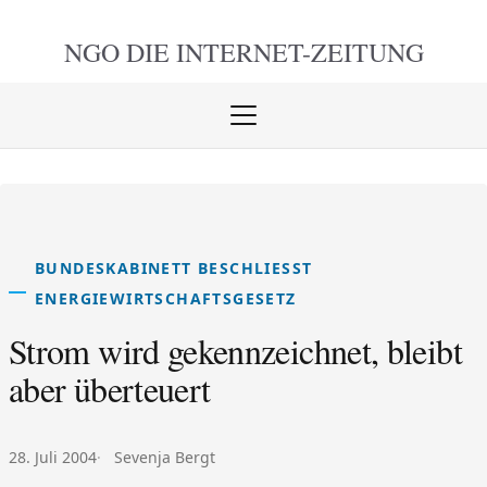
NGO DIE
INTERNET-ZEITUNG
Menü
öffnen
schlie
BUNDESKABINETT BESCHLIESST E
NERGIEWIRTSCHAFTSGESETZ
Strom wird gekennzeichnet, bleibt
aber überteuert
Veröffentlicht am:
Autor:
28. Juli 2004
Sevenja Bergt