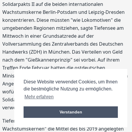
Solidarpakts II auf die beiden internationalen
Wachstumskerne Berlin-Potsdam und Leipzig-Dresden
konzentrieren. Diese müssten "wie Lokomotiven" die
umgebenden Regionen mitziehen, sagte Tiefensee am
Mittwoch in einer Grundsatzrede auf der
Vollversammlung des Zentralverbands des Deutschen
Handwerks (ZDH) in München. Das Verteilen von Geld
nach dem "Gießkannenprinzip" sei vorbei. Auf ihrem
Treffen Ende Februar hatten die ostdeutschen
Ministerpräsidenten mit Tiefensee und Bundeskanzlerin
Diese Website verwendet Cookies, um Ihnen
Angela Merkel (CDU) vereinbart, bis Herbst festzulegen,
die bestmögliche Nutzung zu ermöglichen.
wofür das noch nicht gebundene letzte Drittel der
Mehr erfahren
Solidarpaktmittel von fast 51 Milliarden Euro bis 2019
verwendet werden soll.
Verstanden
Tiefensee kündigte an, dass neben den "internationalen
Wachstumskernen" die Mittel des bis 2019 angelegten