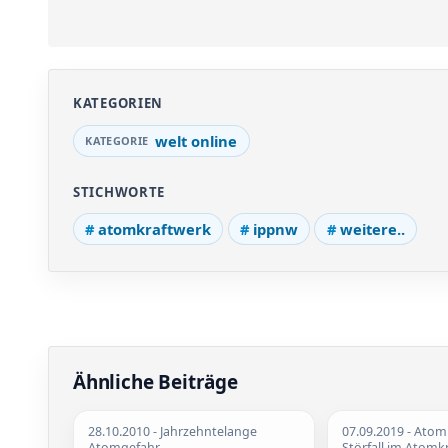
KATEGORIEN
welt online
STICHWORTE
atomkraftwerk
ippnw
weitere..
Ähnliche Beiträge
28.10.2010
- Jahrzehntelange
07.09.2019
- Atomk
Atomgefahr
Störfall im Atomk