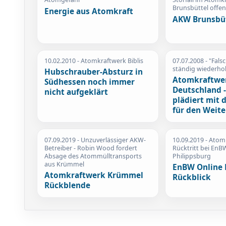
Brunsbüttel offe
Energie aus Atomkraft
AKW Brunsbü
10.02.2010
- Atomkraftwerk Biblis
07.07.2008
- "Fal
ständig wiederhol
Hubschrauber-Absturz in
Atomkraftwer
Südhessen noch immer
Deutschland -
nicht aufgeklärt
plädiert mit 
für den Weite
07.09.2019
- Unzuverlässiger AKW-
10.09.2019
- Atomk
Betreiber - Robin Wood fordert
Rücktritt bei EnB
Absage des Atommülltransports
Philippsburg
aus Krümmel
EnBW Online 
Atomkraftwerk Krümmel
Rückblick
Rückblende