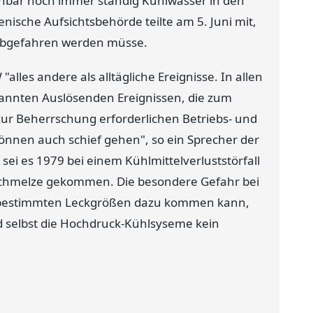
enbar noch immer ständig Kühlwasser in den
nische Aufsichtsbehörde teilte am 5. Juni mit,
 abgefahren werden müsse.
lles andere als alltägliche Ereignisse. In allen
nannten Auslösenden Ereignissen, die zum
zur Beherrschung erforderlichen Betriebs- und
können auch schief gehen", so ein Sprecher der
ei es 1979 bei einem Kühlmittelverluststörfall
rnschmelze gekommen. Die besondere Gefahr bei
ei bestimmten Leckgrößen dazu kommen kann,
nd selbst die Hochdruck-Kühlsyseme kein