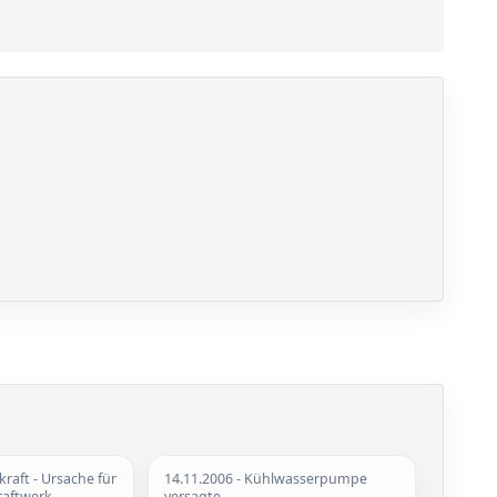
raft - Ursache für
14.11.2006
- Kühlwasserpumpe
raftwerk
versagte