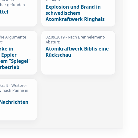
nbar gefunden
Explosion und Brand in
ttel
schwedischem
Atomkraftwerk Ringhals
sche Argumente
02.09.2019
- Nach Brennelement-
t"
Absturz
ke in
Atomkraftwerk Biblis eine
 Eppler
Rückschau
dem "Spiegel"
rbetrieb
raft - Weiterer
W nach Panne in
Nachrichten