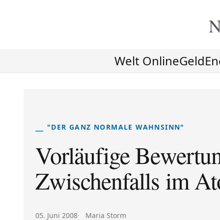
N
Welt Online
Geld
En
"DER GANZ NORMALE WAHNSINN"
Vorläufige Bewertu
Zwischenfalls im A
Veröffentlicht am:
Autor:
05. Juni 2008
Maria Storm