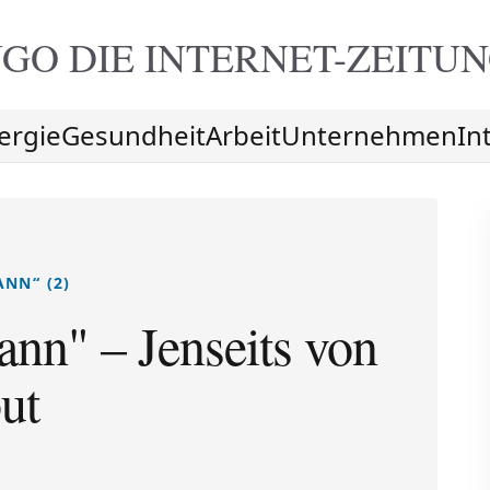
GO DIE
INTERNET-ZEITU
ergie
Gesundheit
Arbeit
Unternehmen
In
NN“ (2)
nn" – Jenseits von
ut