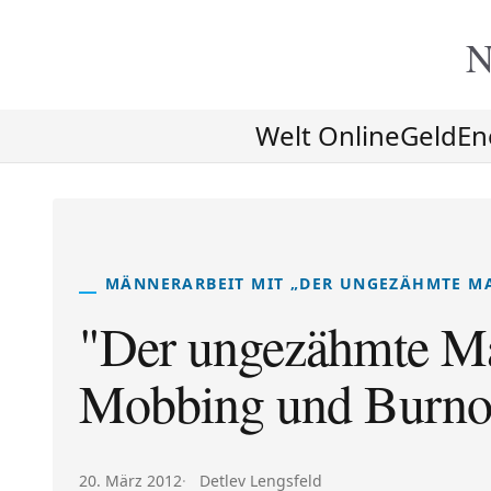
N
Welt Online
Geld
En
MÄNNERARBEIT MIT „DER UNGEZÄHMTE MA
"Der ungezähmte Ma
Mobbing und Burno
Veröffentlicht am:
Autor:
20. März 2012
Detlev Lengsfeld