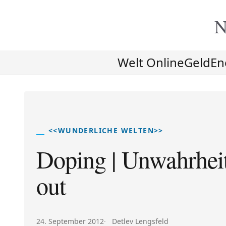
N
Welt Online
Geld
En
<<WUNDERLICHE WELTEN>>
Doping | Unwahrheit 
out
Veröffentlicht am:
Autor:
24. September 2012
Detlev Lengsfeld