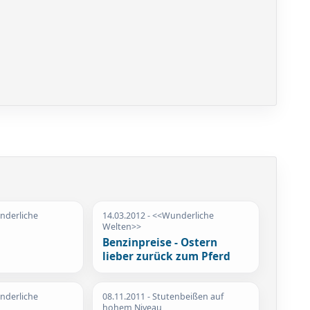
nderliche
14.03.2012
- <<Wunderliche
Welten>>
Benzinpreise - Ostern
lieber zurück zum Pferd
nderliche
08.11.2011
- Stutenbeißen auf
hohem Niveau