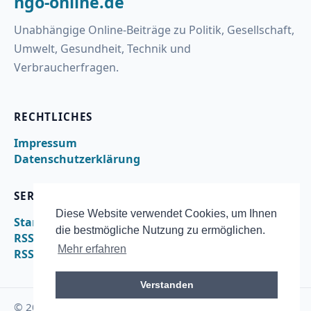
ngo-online.de
Unabhängige Online-Beiträge zu Politik, Gesellschaft,
Umwelt, Gesundheit, Technik und
Verbraucherfragen.
RECHTLICHES
Impressum
Datenschutzerklärung
SERVICE
Diese Website verwendet Cookies, um Ihnen
Startseite
die bestmögliche Nutzung zu ermöglichen.
RSS
Mehr erfahren
RSS – nachrichten
Verstanden
© 2026 ngo-online.de