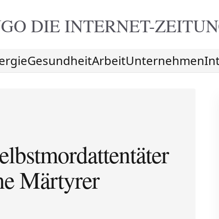
GO DIE
INTERNET-ZEITU
ergie
Gesundheit
Arbeit
Unternehmen
In
elbstmordattentäter
ne Märtyrer