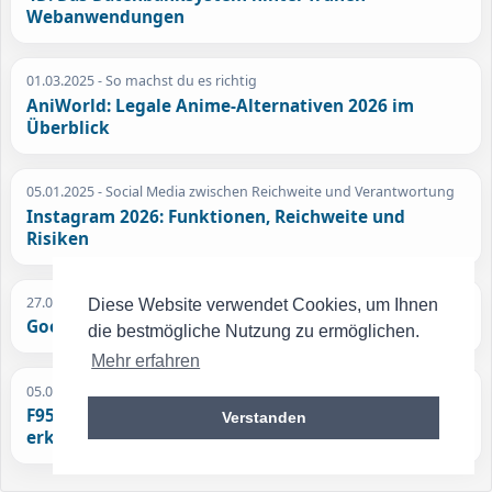
Webanwendungen
01.03.2025
- So machst du es richtig
AniWorld: Legale Anime-Alternativen 2026 im
Überblick
05.01.2025
- Social Media zwischen Reichweite und Verantwortung
Instagram 2026: Funktionen, Reichweite und
Risiken
27.09.2019
- Ein Game-Changer für die Suchmaschinenoptimierung
Diese Website verwendet Cookies, um Ihnen
Google Bard: Der KI-Virtuose für Top-Rankings
die bestmögliche Nutzung zu ermöglichen.
Mehr erfahren
05.05.2024
- Internet Community
F95zone – Was ist das? Die Gaming-Plattform
Verstanden
erklärt