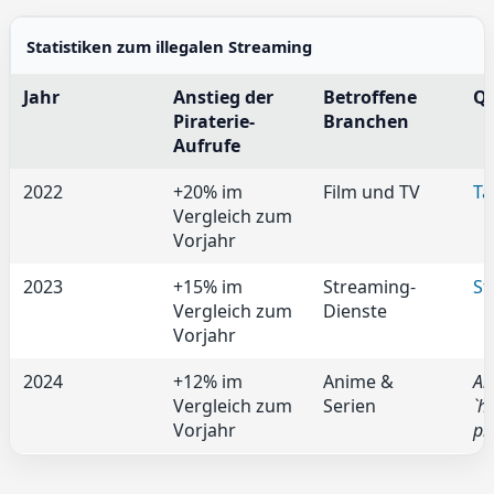
Statistiken zum illegalen Streaming
Jahr
Anstieg der
Betroffene
Qu
Piraterie-
Branchen
Aufrufe
2022
+20% im
Film und TV
Ta
Vergleich zum
Vorjahr
2023
+15% im
Streaming-
St
Vergleich zum
Dienste
Vorjahr
2024
+12% im
Anime &
An
Vergleich zum
Serien
`h
Vorjahr
pi