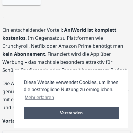
.
Ein entscheidender Vorteil:
AniWorld ist komplett
kostenlos
. Im Gegensatz zu Plattformen wie
Crunchyroll, Netflix oder Amazon Prime benötigt man
kein Abonnement
. Finanziert wird die App über
Werbung – das macht sie besonders attraktiv für
Schüler, Studierende oder Fans mit begrenztem Budget.
Diese Website verwendet Cookies, um Ihnen
Die App wird vor allem im
deutschsprachigen Raum
die bestmögliche Nutzung zu ermöglichen.
genutzt (Deutschland, Österreich, Schweiz) und punktet
Mehr erfahren
mit einer
intuitiven Oberfläche
, schnellen Ladezeiten
und regelmäßigen Updates.
Verstanden
Vorteile der AniWorld-App: