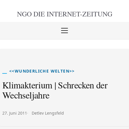
NGO DIE
INTERNET-ZEITUNG
Menü
öffnen
schlie
<<WUNDERLICHE WELTEN>>
Klimakterium | Schrecken der
Wechseljahre
Veröffentlicht am:
Autor:
27. Juni 2011
Detlev Lengsfeld