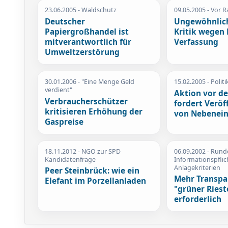
23.06.2005
- Waldschutz
09.05.2005
- Vor R
Deutscher
Ungewöhnlich
Papiergroßhandel ist
Kritik wegen 
mitverantwortlich für
Verfassung
Umweltzerstörung
30.01.2006
- "Eine Menge Geld
15.02.2005
- Polit
verdient"
Aktion vor d
Verbraucherschützer
fordert Veröf
kritisieren Erhöhung der
von Nebenei
Gaspreise
18.11.2012
- NGO zur SPD
06.09.2002
- Runde
Kandidatenfrage
Informationspfli
Anlagekriterien
Peer Steinbrück: wie ein
Mehr Transpa
Elefant im Porzellanladen
"grüner Riest
erforderlich