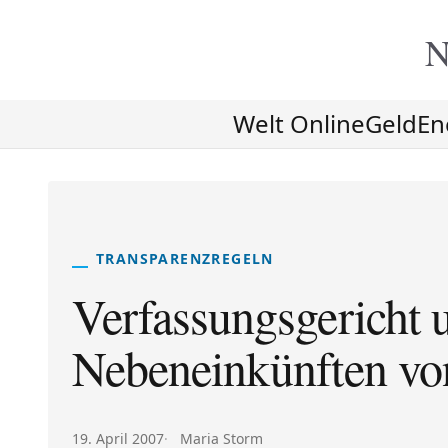
N
Welt Online
Geld
En
TRANSPARENZREGELN
Verfassungsgericht u
Nebeneinkünften vo
Veröffentlicht am:
Autor:
19. April 2007
Maria Storm