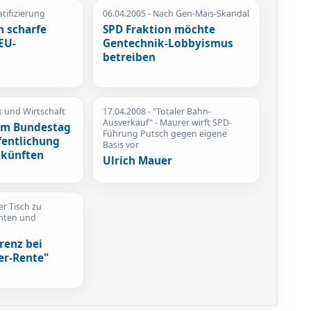
atifizierung
06.04.2005
- Nach Gen-Mais-Skandal
 scharfe
SPD Fraktion möchte
EU-
Gentechnik-Lobbyismus
betreiben
ik und Wirtschaft
17.04.2008
- "Totaler Bahn-
Ausverkauf" - Maurer wirft SPD-
em Bundestag
Führung Putsch gegen eigene
fentlichung
Basis vor
nkünften
Ulrich Mauer
r Tisch zu
chten und
renz bei
er-Rente"