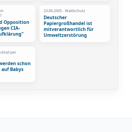
 in
23.06.2005
- Waldschutz
?
Deutscher
d Opposition
Papiergroßhandel ist
egen CIA-
mitverantwortlich für
ufklärung"
Umweltzerstörung
ocktail per
werden schon
 auf Babys