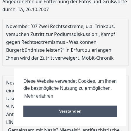
Abgeordneten die Entfernung der Fotos und Grußworte
durch. TA, 26.10.2007
November ´07 Zwei Rechtsextreme, u.a. Trinkaus,
versuchen Zutritt zur Podiumsdiskussion „Kampf
gegen Rechtsextremismus - Was können
Bürgerbündnisse leisten?“ in Erfurt zu erlangen.
Ihnen wird der Zutritt verweigert. Mobit-Chronik
Diese Website verwendet Cookies, um Ihnen
November ´07 Erfurter Neonazis provozieren bei
die bestmögliche Nutzung zu ermöglichen.
einer Veranstaltung zum Gedenken an die Opfer des
Mehr erfahren
faschistischen Terrors gegen Jüdinnen und Juden am
9. November 1938. Gewerkschaften, Verbände,
Verstanden
AntifaschistInnen und Parteien (B90/Grüne, CDU, DIE
LINKE, SPD) waren mit Infoständen präsent.
„Gemeinsam mit Nazis? Niemals!“, antifaschistische