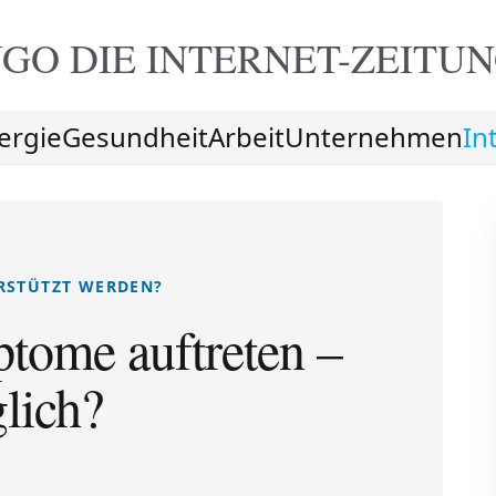
GO DIE
INTERNET-ZEITU
ergie
Gesundheit
Arbeit
Unternehmen
In
RSTÜTZT WERDEN?
ome auftreten –
lich?