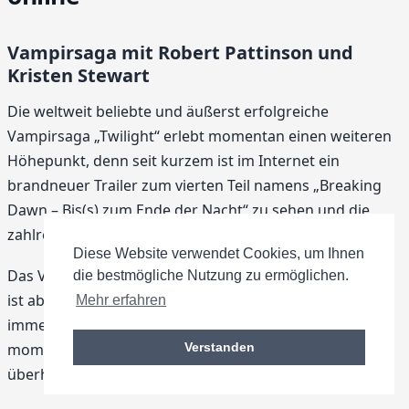
Vampirsaga mit Robert Pattinson und
Kristen Stewart
Die weltweit beliebte und äußerst erfolgreiche
Vampirsaga „Twilight“ erlebt momentan einen weiteren
Höhepunkt, denn seit kurzem ist im Internet ein
brandneuer Trailer zum vierten Teil namens „Breaking
Dawn – Bis(s) zum Ende der Nacht“ zu sehen und die
zahlreichen Fans flippen reihenweise aus.
Diese Website verwendet Cookies, um Ihnen
Das Video dauert gerade einmal knappe zwei Minuten,
die bestmögliche Nutzung zu ermöglichen.
ist aber schon jetzt der Hit im Netz schlechthin,
Mehr erfahren
immerhin ist der Trailer auf
Google
und Twitter der
momentan mit Abstand am meisten gesuchte Inhalt
Verstanden
überhaupt!