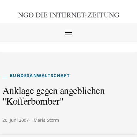
NGO DIE
INTERNET-ZEITUNG
Menü
öffnen
schlie
BUNDESANWALTSCHAFT
Anklage gegen angeblichen
"Kofferbomber"
Veröffentlicht am:
Autor:
20. Juni 2007
Maria Storm