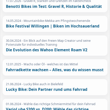
17.07.2026
- Gravel R, Stärken und Grenzen im Faktencheck
Benotti Bikes im Test: Gravel R, Historie & Qualität
14.05.2024
- Mountainbike-Mekka am Pfingstwochenende
Bike Festival Willingen | Biken im Hochsauerland
30.04.2024
- Ein Blick auf den Freien Map Creator und seine
Potenziale für individuelles Training
Die Evolution des Wahoo Element Roam V2
12.01.2025
- Wachs oder Öl - welches ist das Mittel
Fahrradkette wachsen – Alles, was du wissen musst
21.06.2024
- Lucky Bike auch in Bielefeld
Lucky Bike: Dein Partner rund ums Fahrrad
01.06.2024
- Wähle das richtige Schmiermittel für dein Fahrrad
VarioLube S200 vs. D200: Wähle das richtige