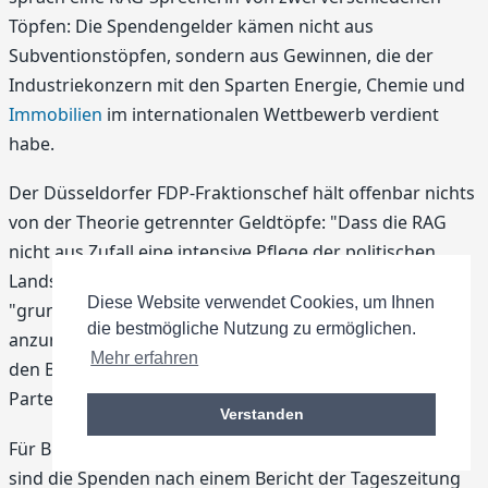
Töpfen: Die Spendengelder kämen nicht aus
Subventionstöpfen, sondern aus Gewinnen, die der
Industriekonzern mit den Sparten Energie, Chemie und
Immobilien
im internationalen Wettbewerb verdient
habe.
Der Düsseldorfer FDP-Fraktionschef hält offenbar nichts
von der Theorie getrennter Geldtöpfe: "Dass die RAG
nicht aus Zufall eine intensive Pflege der politischen
Landschaft betreibt, ist klar", so Papke. Er halte es
Diese Website verwendet Cookies, um Ihnen
"grundsätzlich für falsch, eine Spende der RAG
die bestmögliche Nutzung zu ermöglichen.
anzunehmen, solange sie Milliardensubventionen für
Mehr erfahren
den Bergbau erhält." Dies müsse auch für die anderen
Parteien gelten.
Verstanden
Für Bundesrechnungshof und Bundestagsverwaltung
sind die Spenden nach einem Bericht der Tageszeitung