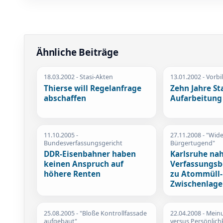
Ähnliche Beiträge
18.03.2002
- Stasi-Akten
13.01.2002
- Vorbi
Thierse will Regelanfrage
Zehn Jahre Sta
abschaffen
Aufarbeitung
11.10.2005
-
27.11.2008
- "Wide
Bundesverfassungsgericht
Bürgertugend"
DDR-Eisenbahner haben
Karlsruhe na
keinen Anspruch auf
Verfassungs
höhere Renten
zu Atommüll-
Zwischenlage
25.08.2005
- "Bloße Kontrollfassade
22.04.2008
- Meinu
aufgebaut"
versus Persönlich