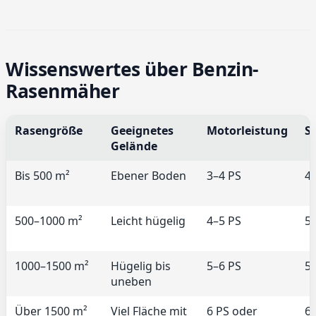
Wissenswertes über Benzin-
Rasenmäher
Rasengröße
Geeignetes
Motorleistung
Sc
Gelände
Bis 500 m²
Ebener Boden
3–4 PS
4
500–1000 m²
Leicht hügelig
4–5 PS
5
1000–1500 m²
Hügelig bis
5–6 PS
5
uneben
Über 1500 m²
Viel Fläche mit
6 PS oder
6