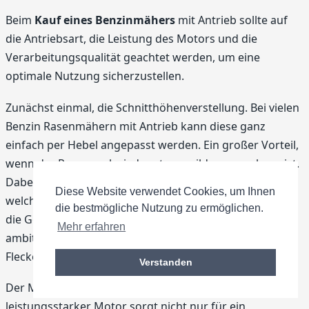
Beim
Kauf eines Benzinmähers
mit Antrieb sollte auf
die Antriebsart, die Leistung des Motors und die
Verarbeitungsqualität geachtet werden, um eine
optimale Nutzung sicherzustellen.
Zunächst einmal, die Schnitthöhenverstellung. Bei vielen
Benzin Rasenmähern mit Antrieb kann diese ganz
einfach per Hebel angepasst werden. Ein großer Vorteil,
wenn der Rasen mal wieder etwas wilder gewachsen ist.
Dabei ist es hilfreich, sich im Klaren darüber zu sein,
Diese Website verwendet Cookies, um Ihnen
welche Rasenhöhe am schönsten aussieht und was für
die bestmögliche Nutzung zu ermöglichen.
die Gesundheit des Rasens am besten ist. Zu viel
Mehr erfahren
ambitioniertes Mähen kann schnell zu einem braunen
Fleckenteppich führen.
Verstanden
Der Motor ist ein weiterer wichtiger Punkt. Ein
leistungsstarker Motor sorgt nicht nur für ein