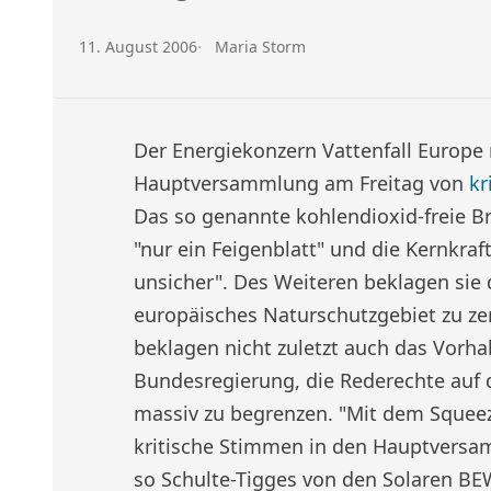
Veröffentlicht am:
Autor:
11. August 2006
Maria Storm
Der Energiekonzern Vattenfall Europe 
Hauptversammlung am Freitag von
kr
Das so genannte kohlendioxid-freie B
"nur ein Feigenblatt" und die Kernkraf
unsicher". Des Weiteren beklagen sie 
europäisches Naturschutzgebiet zu zer
beklagen nicht zuletzt auch das Vor
Bundesregierung, die Rederechte auf
massiv zu begrenzen. "Mit dem Squeez
kritische Stimmen in den Hauptvers
so Schulte-Tigges von den Solaren B