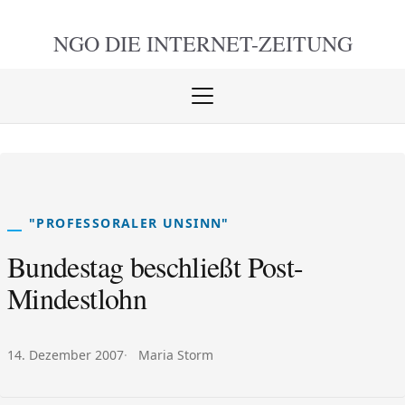
NGO DIE
INTERNET-ZEITUNG
Menü
öffnen
schlie
"PROFESSORALER UNSINN"
Bundestag beschließt Post-
Mindestlohn
Veröffentlicht am:
Autor:
14. Dezember 2007
Maria Storm