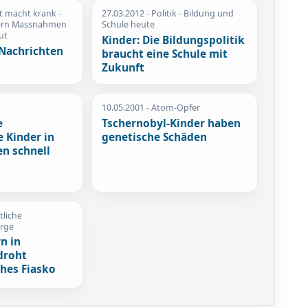
t macht krank -
27.03.2012
- Politik - Bildung und
dern Massnahmen
Schule heute
ut
Kinder: Die Bildungspolitik
Nachrichten
braucht eine Schule mit
Zukunft
a
10.05.2001
- Atom-Opfer
e
Tschernobyl-Kinder haben
 Kinder in
genetische Schäden
en schnell
tliche
orge
n in
droht
ches Fiasko