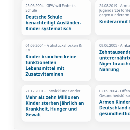
25.06.2004
- GEW will Einheits-
24.08.2019
- Armu
Schule
Jugendärzte for
gegen Kinderarm
Deutsche Schule
Kinderarmut 
benachteiligt Ausländer-
Kinder systematisch
01.09.2004
- Frühstücksflocken &
09.06.2005
- Afrik
Co
Zehntausend
Kinder brauchen keine
unterernährte
funktionellen
Niger brauch
Lebensmittel mit
Nahrung
Zusatzvitaminen
21.12.2001
- Entwicklungsländer
02.09.2004
- Öffen
Gesundheitsfürs
Mehr als zehn Millionen
Armen Kinder
Kinder sterben jährlich an
Deutschland 
Krankheit, Hunger und
gesundheitli
Gewalt