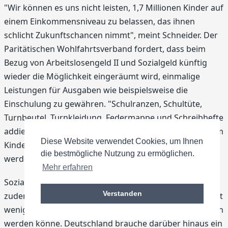
"Wir können es uns nicht leisten, 1,7 Millionen Kinder auf
einem Einkommensniveau zu belassen, das ihnen
schlicht Zukunftschancen nimmt", meint Schneider. Der
Paritätischen Wohlfahrtsverband fordert, dass beim
Bezug von Arbeitslosengeld II und Sozialgeld künftig
wieder die Möglichkeit eingeräumt wird, einmalige
Leistungen für Ausgaben wie beispielsweise die
Einschulung zu gewähren. "Schulranzen, Schultüte,
Turnbeutel, Turnkleidung, Federmappe und Schreibhefte
addieren sich schnell zu 180 Euro. Wie soll dies bei einem
Diese Website verwendet Cookies, um Ihnen
Kinder-Regelsatz von 207 Euro im Monat bestritten
die bestmögliche Nutzung zu ermöglichen.
werden?" fragte Schneider.
Mehr erfahren
Sozialhilfe, Arbeitslosengeld II und Sozialgeld müssten
Verstanden
zudem um mindestens 19 Prozent erhöht werden, damit
wenigstens annähernd von Bedarfsdeckung gesprochen
werden könne. Deutschland brauche darüber hinaus ein