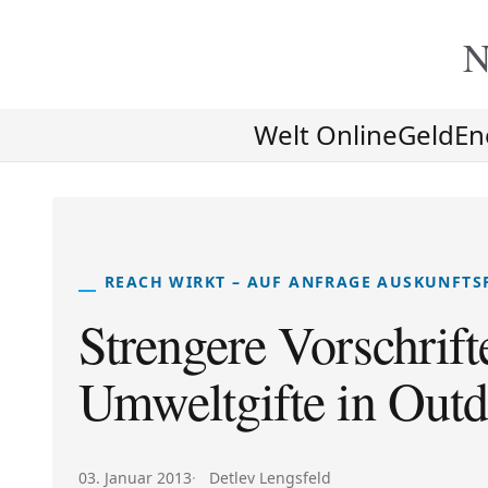
N
Welt Online
Geld
En
REACH WIRKT – AUF ANFRAGE AUSKUNFTS
Strengere Vorschrift
Umweltgifte in Out
Veröffentlicht am:
Autor:
03. Januar 2013
Detlev Lengsfeld