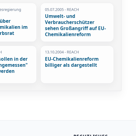
esregierung
05.07.2005
- REACH
Umwelt- und
über
Verbraucherschützer
emikalien im
sehen Großangriff auf EU-
rbsrat
Chemikalienreform
H
13.10.2004
- REACH
ollen in der
EU-Chemikalienreform
angemessen"
billiger als dargestellt
werden