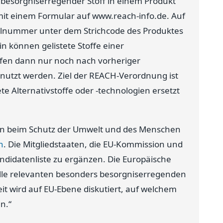
 besorgniserregender Stoff in einem Produkt
 mit einem Formular auf www.reach-info.de. Auf
tikelnummer unter dem Strichcode des Produktes
n können gelistete Stoffe einer
rfen dann nur noch nach vorheriger
utzt werden. Ziel der REACH-Verordnung ist
ete Alternativstoffe oder -technologien ersetzt
u tun beim Schutz der Umwelt und des Menschen
n
. Die Mitgliedstaaten, die EU-Kommission und
andidatenliste zu ergänzen. Die Europäische
 alle relevanten besonders besorgniserregenden
eit wird auf EU-Ebene diskutiert, auf welchem
n.“