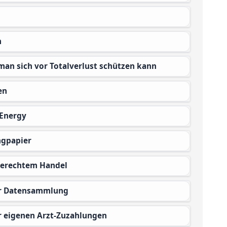
n
 man sich vor Totalverlust schützen kann
en
-Energy
ngpapier
 gerechtem Handel
zur Datensammlung
er eigenen Arzt-Zuzahlungen