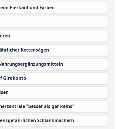
 beim Eierkauf und Färben
eeren
ährlicher Kettensägen
n Nahrungsergänzungsmitteln
uf Girokonto
lsen
herzentrale "besser als gar keins"
ebensgefährlichen Schlankmachern