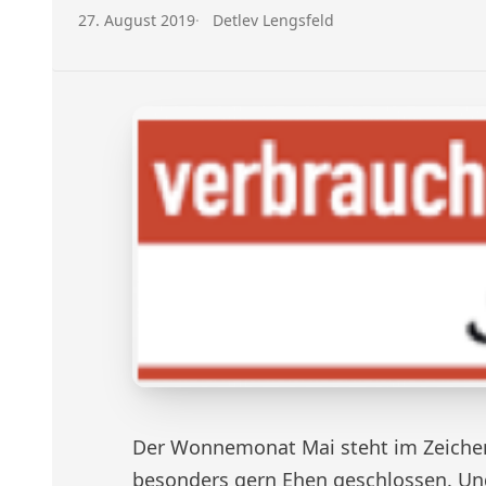
Veröffentlicht am:
Autor:
27. August 2019
Detlev Lengsfeld
Der Wonnemonat Mai steht im Zeichen
besonders gern Ehen geschlossen. Un