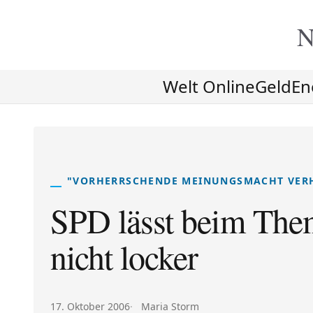
N
Welt Online
Geld
En
"VORHERRSCHENDE MEINUNGSMACHT VER
SPD lässt beim Th
nicht locker
Veröffentlicht am:
Autor:
17. Oktober 2006
Maria Storm