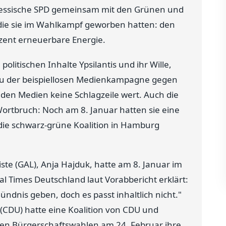
hessische SPD gemeinsam mit den Grünen und
r die sie im Wahlkampf geworben hatten: den
ozent erneuerbare Energie.
olitischen Inhalte Ypsilantis und ihr Wille,
 zu der beispiellosen Medienkampagne gegen
 den Medien keine Schlagzeile wert. Auch die
rtbruch: Noch am 8. Januar hatten sie eine
t die schwarz-grüne Koalition in Hamburg
ste (GAL), Anja Hajduk, hatte am 8. Januar im
Times Deutschland laut Vorabbericht erklärt:
ndnis geben, doch es passt inhaltlich nicht."
(CDU) hatte eine Koalition von CDU und
 den Bürgerschaftswahlen am 24. Februar ihre