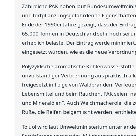
Zahlreiche PAK haben laut Bundesumweltmini
und fortpflanzungsgefährdende Eigenschafte
Ende der 1990er Jahre gezeigt, dass der Eintrag
65.000 Tonnen in Deutschland sehr hoch sei u
erheblich belaste. Der Eintrag werde minimier
eingesetzt würden, wie es die neue Verordnun
Polyzyklische aromatische Kohlenwasserstoffe
unvollständiger Verbrennung aus praktisch all
freigesetzt in Folge von Waldbränden, Verfeuer
Lebensmittel und beim Rauchen. PAK seien "na
und Mineralölen". Auch Weichmacheröle, die z
Ruße, die Reifen beigemischt werden, enthielt
Toluol wird laut Umweltministerium unter ande
Sprühfarben verwendet. Mit der vorgesehenen 