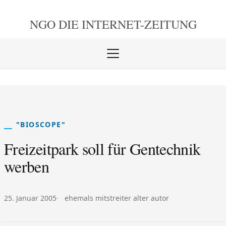
NGO DIE
INTERNET-ZEITUNG
Menü
öffnen
schlie
"BIOSCOPE"
Freizeitpark soll für Gentechnik
werben
Veröffentlicht am:
Autor:
25. Januar 2005
ehemals mitstreiter alter autor