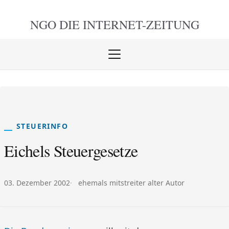
NGO DIE
INTERNET-ZEITUNG
Menü
öffnen
schlie
STEUERINFO
Eichels Steuergesetze
Veröffentlicht am:
Autor:
03. Dezember 2002
ehemals mitstreiter alter Autor