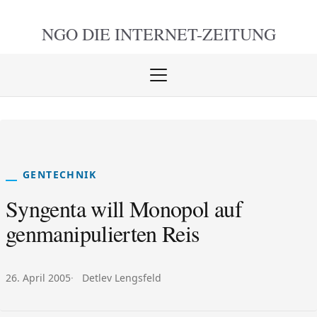
NGO DIE
INTERNET-ZEITUNG
Menü
öffnen
schlie
GENTECHNIK
Syngenta will Monopol auf
genmanipulierten Reis
Veröffentlicht am:
Autor:
26. April 2005
Detlev Lengsfeld