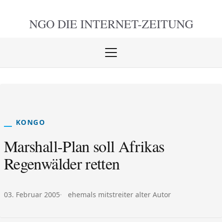
NGO DIE
INTERNET-ZEITUNG
Menü
öffnen
schlie
KONGO
Marshall-Plan soll Afrikas
Regenwälder retten
Veröffentlicht am:
Autor:
03. Februar 2005
ehemals mitstreiter alter Autor