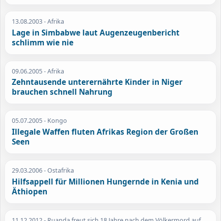
13.08.2003
- Afrika
Lage in Simbabwe laut Augenzeugenbericht
schlimm wie nie
09.06.2005
- Afrika
Zehntausende unterernährte Kinder in Niger
brauchen schnell Nahrung
05.07.2005
- Kongo
Illegale Waffen fluten Afrikas Region der Großen
Seen
29.03.2006
- Ostafrika
Hilfsappell für Millionen Hungernde in Kenia und
Äthiopen
11.12.2012
- Ruanda freut sich 18 Jahre nach dem Völkermord auf