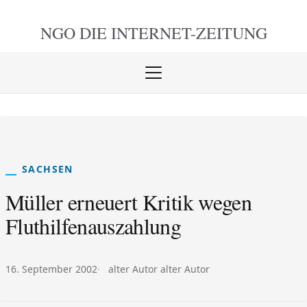
NGO DIE
INTERNET-ZEITUNG
Menü
öffnen
schlie
SACHSEN
Müller erneuert Kritik wegen
Fluthilfenauszahlung
Veröffentlicht am:
Autor:
16. September 2002
alter Autor alter Autor