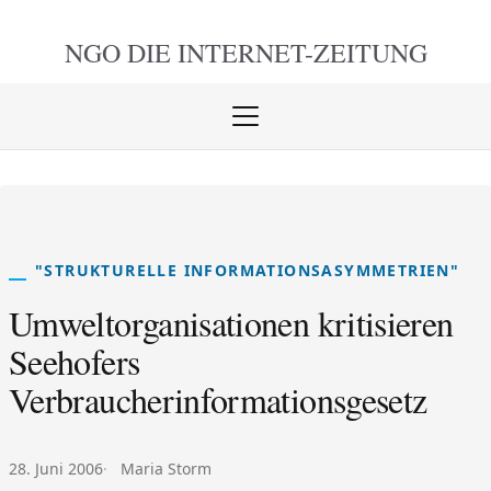
NGO DIE
INTERNET-ZEITUNG
Menü
öffnen
schlie
"STRUKTURELLE INFORMATIONSASYMMETRIEN"
Umweltorganisationen kritisieren
Seehofers
Verbraucherinformationsgesetz
Veröffentlicht am:
Autor:
28. Juni 2006
Maria Storm