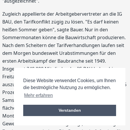
"ausgezeichnet".
Zugleich appellierte der Arbeitgebervertreter an die IG
BAU, den Tarifkonflikt zügig zu lösen. "Es darf keinen
heißen Sommer geben", sagte Bauer. Nur in den
Sommermonaten könne die Bauwirtschaft produzieren.
Nach dem Scheitern der Tarifverhandlungen laufen seit
dem Morgen bundesweit Urabstimmungen für den
ersten Arbeitskampf der Baubranche seit 1949.
Insgesamt 340 000 Mitglieder der IG BAU haben bis
Freitag Gelegenheit, sich für Streikmaßnahmen
Diese Website verwendet Cookies, um Ihnen
auszusprechen. Erforderlich ist eine Zustimmung von 75
die bestmögliche Nutzung zu ermöglichen.
Prozent. Das Ergebnis der Urabstimmung soll am
Mehr erfahren
Samstag bekannt gegeben werden. Ein
flächendeckender Streik könnte am kommenden
Verstanden
Montag beginnen. Am Wochenende hatte sich die
Gewerkschaft zuversichtlich gezeigt, die notwendige