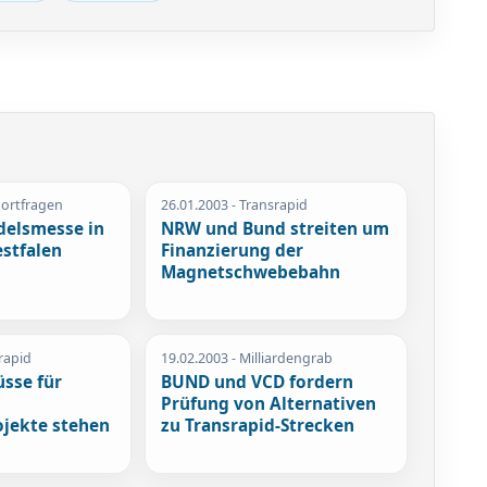
dortfragen
26.01.2003
- Transrapid
delsmesse in
NRW und Bund streiten um
stfalen
Finanzierung der
Magnetschwebebahn
rapid
19.02.2003
- Milliardengrab
sse für
BUND und VCD fordern
Prüfung von Alternativen
ojekte stehen
zu Transrapid-Strecken