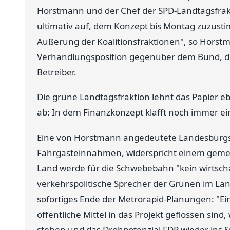
Horstmann und der Chef der SPD-Landtagsfrak
ultimativ auf, dem Konzept bis Montag zuzusti
Äußerung der Koalitionsfraktionen", so Horst
Verhandlungsposition gegenüber dem Bund, der
Betreiber.
Die grüne Landtagsfraktion lehnt das Papier eb
ab: In dem Finanzkonzept klafft noch immer ei
Eine von Horstmann angedeutete Landesbürgsch
Fahrgasteinnahmen, widerspricht einem geme
Land werde für die Schwebebahn "kein wirtscha
verkehrspolitische Sprecher der Grünen im Lan
sofortiges Ende der Metrorapid-Planungen: "Ein
öffentliche Mittel in das Projekt geflossen sin
stehen und das Drohpotenzial FDP wieder ins S