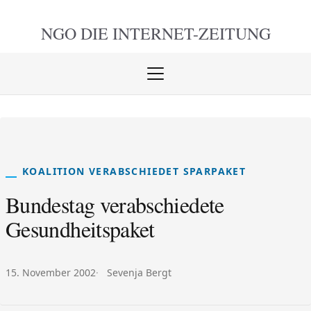
NGO DIE
INTERNET-ZEITUNG
Menü
öffnen
schlie
KOALITION VERABSCHIEDET SPARPAKET
Bundestag verabschiedete
Gesundheitspaket
Veröffentlicht am:
Autor:
15. November 2002
Sevenja Bergt