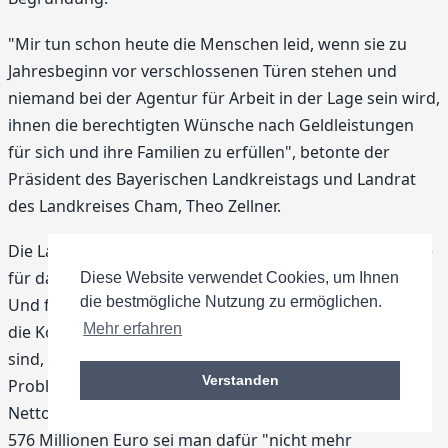
"Mir tun schon heute die Menschen leid, wenn sie zu
Jahresbeginn vor verschlossenen Türen stehen und
niemand bei der Agentur für Arbeit in der Lage sein wird,
ihnen die berechtigten Wünsche nach Geldleistungen
für sich und ihre Familien zu erfüllen", betonte der
Präsident des Bayerischen Landkreistags und Landrat
des Landkreises Cham, Theo Zellner.
Die Landkreise könnten dann nicht mehr helfen, weil sie
für das Arbeitslosengeld II nicht verantwortlich seien.
Diese Website verwendet Cookies, um Ihnen
die bestmögliche Nutzung zu ermöglichen.
Und für die Kosten für Unterkunft und Heizung, für die
Mehr erfahren
die Kommunen dem neuen Gesetz zufolge zuständig
sind, könne man wegen der großen finanziellen
Verstanden
Probleme auch nicht aufkommen. Wegen eines
Nettodefizits der bayerischen Kommunen von jährlich
576 Millionen Euro sei man dafür "nicht mehr