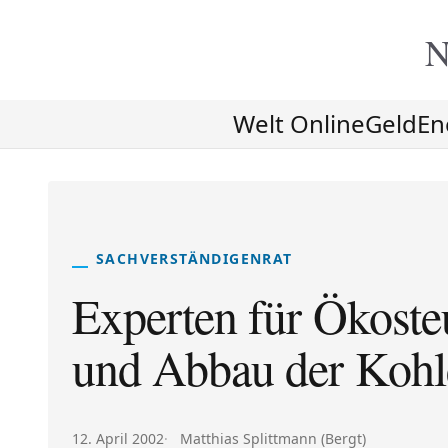
N
Welt Online
Geld
En
SACHVERSTÄNDIGENRAT
Experten für Ökost
und Abbau der Kohl
Veröffentlicht am:
Autor:
12. April 2002
Matthias Splittmann (Bergt)