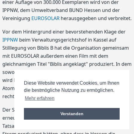
einer Auflage von 300.000 Exemplaren wird von der
IPPNW, dem Umweltverband BUND Hessen und der
Vereinigung
EUROSOLAR
herausgegeben und verbreitet.
Vor dem Hintergrund einer bevorstehenden Klage der
IPPNW
beim Verwaltungsgerichtshof in Kassel auf
Stilllegung von Biblis B hat die Organisation gemeinsam
mit EUROSOLAR außerdem einen Film mit dem
gleichnamigen Titel "Biblis angeklagt" produziert. In dem
sowohl im Internet als auch auf DVD verfügbaren Film
wird laut IPPNW darlegt, "dass das gefährliche
Diese Website verwendet Cookies, um Ihnen
Atomkraftwerk Biblis B aus sicherheitstechnischen und
die bestmögliche Nutzung zu ermöglichen.
rechtlichen Gründen abgeschaltet werden muss".
Mehr erfahren
Der Strom aus Biblis könne vollständig durch
Verstanden
erneuerbare Energien ersetzt werden. Allein die
Tatsache, dass beide Blöcke in
Biblis
ein Jahr lang keinen