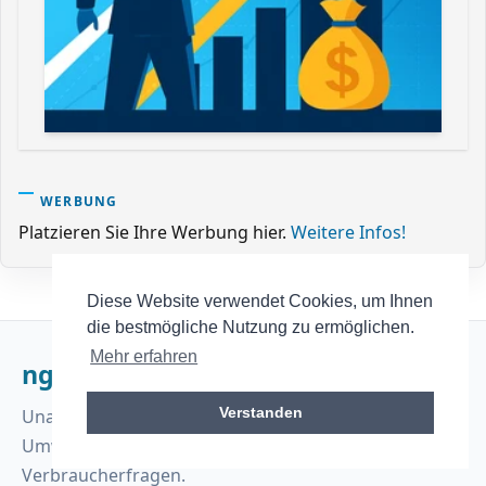
WERBUNG
Platzieren Sie Ihre Werbung hier.
Weitere Infos!
Diese Website verwendet Cookies, um Ihnen
die bestmögliche Nutzung zu ermöglichen.
Mehr erfahren
ngo-online.de
Verstanden
Unabhängige Online-Beiträge zu Politik, Gesellschaft,
Umwelt, Gesundheit, Technik und
Verbraucherfragen.