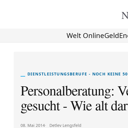
N
Welt Online
Geld
En
DIENSTLEISTUNGSBERUFE - NOCH KEINE 50
Personalberatung: Ve
gesucht - Wie alt da
Veröffentlicht am:
Autor:
08. Mai 2014
Detlev Lengsfeld