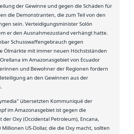
teilung der Gewinne und gegen die Schäden für
egen die Demonstranten, die zum Teil von den
gen sein. Verteidigungsminister Solón
hdem er den Ausnahmezustand verhängt hatte.
ffenbar Schusswaffengebrauch gegen
die Ölmärkte mit immer neuen Höchstständen
d Orellana im Amazonasgebiet von Ecuador
nerinnen und Bewohner der Regionen fordern
 Beteiligung an den Gewinnen aus der
.
dymedia" übersetzten Kommuniqué der
pf im Amazonasgebiet ist gegen die
it der Oxy (Occidental Petroleum), Encana,
 Millionen US-Dollar, die die Oxy macht, sollten